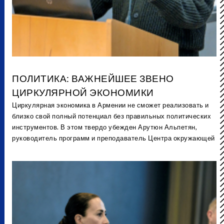
ПОЛИТИКА: ВАЖНЕЙШЕЕ ЗВЕНО
ЦИРКУЛЯРНОЙ ЭКОНОМИКИ
Циркулярная экономика в Армении не сможет реализовать и
близко свой полный потенциал без правильных политических
инструментов. В этом твердо убежден Арутюн Альпетян,
руководитель программ и преподаватель Центра окружающей
среды имени Акопяна Американского университета Армении
(AUA) и член Армянской коалиции циркулярной экономики
(ACEC). Свое видение развития циркулярности в Армении он
изложил в беседе с Regional Post.