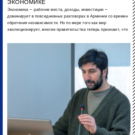
ЭКОНОМИКЕ
Экономика — рабочие места, доходы, инвестиции —
доминирует в повседневных разговорах в Армении со времен
обретения независимости. Но по мере того как мир
эволюционирует, многие правительства теперь признают, что
цель заключается не просто в стабильном росте, а в
устойчивом развитии. Как армяне относятся к концепции
циркулярной экономики, учитывая наше советское прошлое, и
как проект CirculUP! ведёт страну к большей циркулярности?