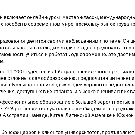
й включает онлайн-курсы, мастер-классы, международн
знеспособен в современном мире, поскольку рынок труда т
бразования, делится своими наблюдениями по теме. Он ц
оказывают, что молодые люди сегодня предпочитают он
зможность учиться и работать одновременно: это дает им
м.
 11 000 студентов из 19 стран, проведенное престижно
лее склонны к самообразованию, предпочитая интернет
нию. Большинство молодых людей хорошо осведомлены
ения, доступных в их странах, и высоко оценивают их в
профессиональное образование с большей вероятностью 
ие. 75% респондентов указали на необходимость продол
 в Австралии, Канаде, Китае, Латинской Америке и Южно
е бенефициаров и клиентов университетов, предъявляют