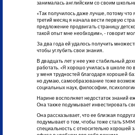
занималась английским со своим школьн
«Так получилось даже лучше, потому что 
третий месяц я начала вести первую стра
предложение продвигать страницу детско
такой опыт мне необходим», - говорит мо
За два года ей удалось получить множест
чтобы углубить свои знания.
В двадцать лет у нее уже стабильный дохо
работать. «Я хорошо училась в школе по 
у меня трудностей благодаря хорошей ба
но думаю, самообразование тоже возможн
социальных наук, философии, психологии..
Нарине восполняет недостаток знаний еж
Она также подумывает инвестировать св
Она рассказывает, что ее близкая подруг
подумывает о том, чтобы тоже стать SMM
специальность с относительно хорошей за
офиса в удобном для себя режиме.