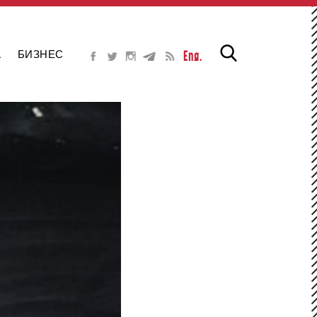
А
БИЗНЕС
Eng.