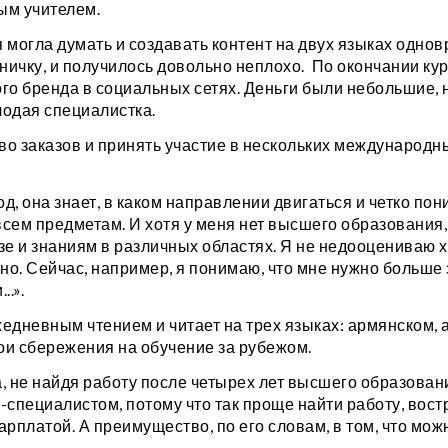
ым учителем.
я могла думать и создавать контент на двух языках одно
ничку, и получилось довольно неплохо. По окончании ку
го бренда в социальных сетях. Деньги были небольшие, н
лодая специалистка.
во заказов и принять участие в нескольких международн
д, она знает, в каком направлении двигаться и четко пон
всем предметам. И хотя у меня нет высшего образования
зе и знаниям в различных областях. Я не недооцениваю 
о. Сейчас, например, я понимаю, что мне нужно больше 
.».
едневным чтением и читает на трех языках: армянском, а
ои сбережения на обучение за рубежом.
а, не найдя работу после четырех лет высшего образован
-специалистом, потому что так проще найти работу, вос
рплатой. А преимущество, по его словам, в том, что мож