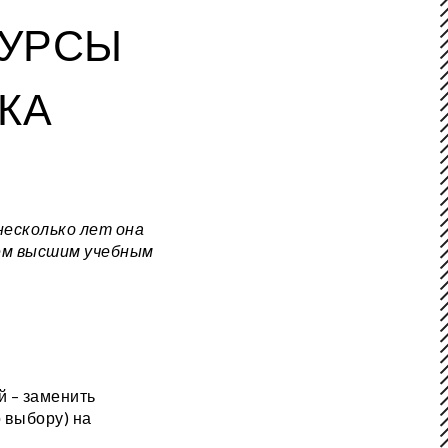
КУРСЫ
КА
несколько лет она
ем высшим учебным
й – заменить
 выбору) на