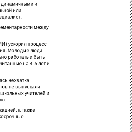
е динамичными и
льной или
ециалист.
плементарности между
ИИ) ускорил процесс
лия. Молодые люди
но работать и быть
итанные на 4-6 лет и
ась нехватка
тов не выпускали
о школьных учителей и
ию.
ацией, а также
ткосрочные