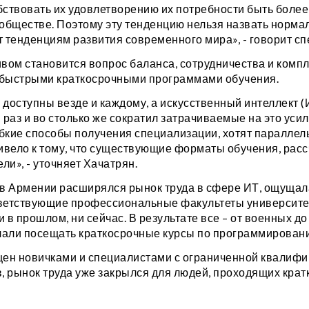
бствовать их удовлетворению их потребности быть боле
обществе. Поэтому эту тенденцию нельзя назвать норма
т тенденциям развития современного мира», - говорит сп
ивом становится вопрос баланса, сотрудничества и ком
быстрыми краткосрочными программами обучения.
 доступны везде и каждому, а искусственный интеллект (
раз и во столько же сократил затрачиваемые на это уси
бкие способы получения специализации, хотят параллель
вело к тому, что существующие форматы обучения, рассч
и», - уточняет Хачатрян.
ад в Армении расширялся рынок труда в сфере ИТ, ощущал
ветствующие профессиональные факультеты университе
 в прошлом, ни сейчас. В результате все – от военных д
чали посещать краткосрочные курсы по программирован
щен новичками и специалистами с ограниченной квалифик
, рынок труда уже закрылся для людей, проходящих кра