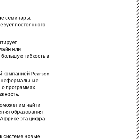
ые семинары,
ребует постоянного
итирует
лайн или
 большую гибкость в
й компанией Pearson,
 и неформальные
 о программах
ажность.
поможет им найти
жения образования
й Африке эта цифра
 к системе новые